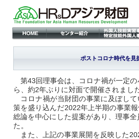
ポストコロナ時代を見
第43回理事会は、コロナ禍が一定の
ら、約2年ぶりに対面で開催されまし
コロナ禍が当財団の事業に及ぼして
策を盛り込んだ2022年上半期の事業
総論を中心にした提案があり、理事全
た。
また、上記の事業展開を反映した20