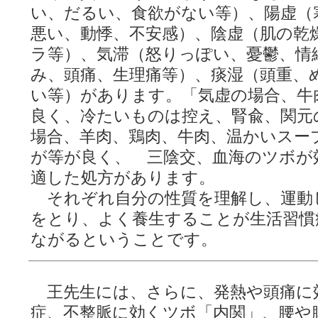
い、だるい、食欲がない等）、陽虚（
悪い、動悸、不安感）、陰虚（肌の乾
ラ等）、気滞（怒りっぽい、憂鬱、情
み、頭痛、生理痛等）、痰湿（頭重、
い等）があります。「気虚の場合、牛
良く、冷たいものは控え、腎兪、関元
場合、羊肉、鶏肉、牛肉、温かいスー
が等が良く、 三陰交、血海のツボが
適した処方があります。
それぞれ自分の性質を理解し、運動
をとり、よく養生することが生活習慣
ながるということです。
王先生には、さらに、発熱や頭痛に
症、不整脈に効くツボ「内関」、腰や